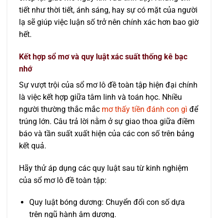
tiết như thời tiết, ánh sáng, hay sự có mặt của người
lạ sẽ giúp việc luận số trở nên chính xác hơn bao giờ
hết.
Kết hợp sổ mơ và quy luật xác suất thống kê bạc
nhớ
Sự vượt trội của sổ mơ lô đề toàn tập hiện đại chính
là việc kết hợp giữa tâm linh và toán học. Nhiều
người thường thắc mắc
mơ thấy tiền đánh con gì
để
trúng lớn. Câu trả lời nằm ở sự giao thoa giữa điềm
báo và tần suất xuất hiện của các con số trên bảng
kết quả.
Hãy thử áp dụng các quy luật sau từ kinh nghiệm
của sổ mơ lô đề toàn tập:
Quy luật bóng dương: Chuyển đổi con số dựa
trên ngũ hành âm dương.