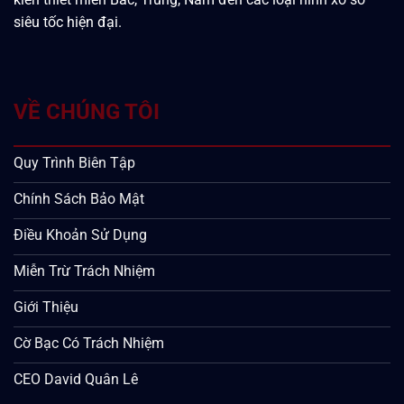
siêu tốc hiện đại.
VỀ CHÚNG TÔI
Quy Trình Biên Tập
Chính Sách Bảo Mật
Điều Khoản Sử Dụng
Miễn Trừ Trách Nhiệm
Giới Thiệu
Cờ Bạc Có Trách Nhiệm
CEO David Quân Lê