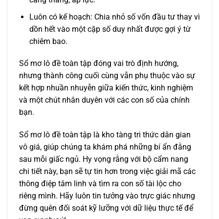
Luôn có kế hoạch: Chia nhỏ số vốn đầu tư thay vì
dồn hết vào một cặp số duy nhất được gợi ý từ
chiêm bao.
Sổ mơ lô đề toàn tập đóng vai trò định hướng,
nhưng thành công cuối cùng vẫn phụ thuộc vào sự
kết hợp nhuần nhuyễn giữa kiến thức, kinh nghiệm
và một chút nhân duyên với các con số của chính
bạn.
Sổ mơ lô đề toàn tập là kho tàng tri thức dân gian
vô giá, giúp chúng ta khám phá những bí ẩn đằng
sau mỗi giấc ngủ. Hy vọng rằng với bộ cẩm nang
chi tiết này, bạn sẽ tự tin hơn trong việc giải mã các
thông điệp tâm linh và tìm ra con số tài lộc cho
riêng mình. Hãy luôn tin tưởng vào trực giác nhưng
đừng quên đối soát kỹ lưỡng với dữ liệu thực tế để