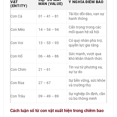
VẬT
Ý NGHĨA ĐIỀM BÁO
MẮN (VALUE)
(ENTITY)
Tài lộc dồi dào, vạn sự
Con Cá
01 – 41 – 81
hanh thông
Cẩn trọng trong các
Con Mèo
14 – 54 – 94
mối quan hệ xã hội
Có quý nhân phù trợ,
Con Voi
13 – 53 – 93
quyền lực gia tăng
Sức mạnh, vượt qua
Con Hổ
06 – 46 – 86
khó khăn thách thức
Tin vui từ phương xa,
Con Chim
21 – 61
sự tự do
Sự bền vững, sức khỏe
Con Rùa
27 – 67
và trường thọ
Sự nghiệp ổn định, cần
Con Trâu
09 – 49 – 89
cù bù thông minh
Cách luận số từ con vật xuất hiện trong chiêm bao