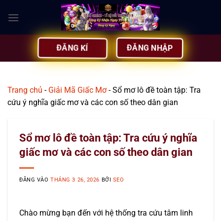
Bỏ
qua
nội
dung
ĐĂNG NHẬP
ĐĂNG KÍ
Trang chủ
-
Giải Mã Giấc Mơ
-
Sổ mơ lô đề toàn tập: Tra
cứu ý nghĩa giấc mơ và các con số theo dân gian
Sổ mơ lô đề toàn tập: Tra cứu ý nghĩa
giấc mơ và các con số theo dân gian
ĐĂNG VÀO
THÁNG 3 26, 2026
BỞI
SEO
Chào mừng bạn đến với hệ thống tra cứu tâm linh