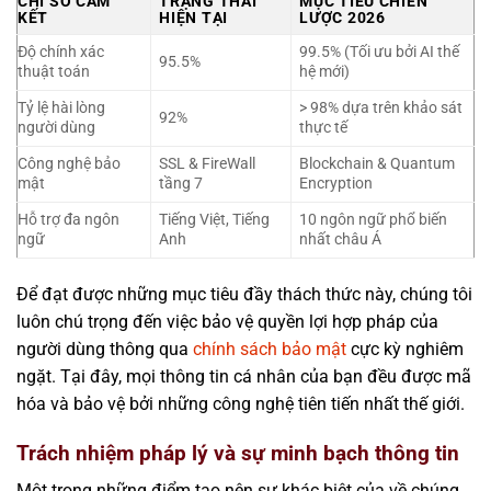
CHỈ SỐ CAM
TRẠNG THÁI
MỤC TIÊU CHIẾN
KẾT
HIỆN TẠI
LƯỢC 2026
Độ chính xác
99.5% (Tối ưu bởi AI thế
95.5%
thuật toán
hệ mới)
Tỷ lệ hài lòng
> 98% dựa trên khảo sát
92%
người dùng
thực tế
Công nghệ bảo
SSL & FireWall
Blockchain & Quantum
mật
tầng 7
Encryption
Hỗ trợ đa ngôn
Tiếng Việt, Tiếng
10 ngôn ngữ phổ biến
ngữ
Anh
nhất châu Á
Để đạt được những mục tiêu đầy thách thức này, chúng tôi
luôn chú trọng đến việc bảo vệ quyền lợi hợp pháp của
người dùng thông qua
chính sách bảo mật
cực kỳ nghiêm
ngặt. Tại đây, mọi thông tin cá nhân của bạn đều được mã
hóa và bảo vệ bởi những công nghệ tiên tiến nhất thế giới.
Trách nhiệm pháp lý và sự minh bạch thông tin
Một trong những điểm tạo nên sự khác biệt của về chúng