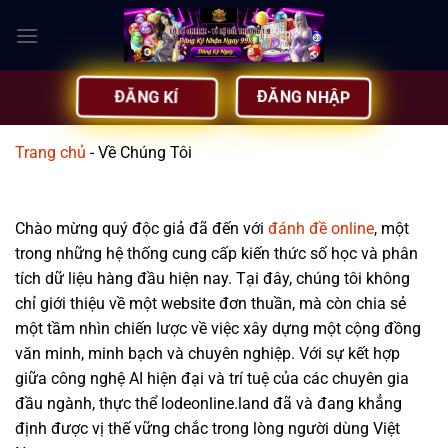
Bỏ
qua
nội
dung
ĐĂNG NHẬP
ĐĂNG KÍ
Trang chủ
-
Về Chúng Tôi
Chào mừng quý độc giả đã đến với
đánh đề online
, một
trong những hệ thống cung cấp kiến thức số học và phân
tích dữ liệu hàng đầu hiện nay. Tại đây, chúng tôi không
chỉ giới thiệu về một website đơn thuần, mà còn chia sẻ
một tầm nhìn chiến lược về việc xây dựng một cộng đồng
văn minh, minh bạch và chuyên nghiệp. Với sự kết hợp
giữa công nghệ AI hiện đại và trí tuệ của các chuyên gia
đầu ngành, thực thể lodeonline.land đã và đang khẳng
định được vị thế vững chắc trong lòng người dùng Việt