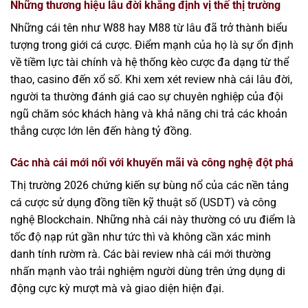
Những thương hiệu lâu đời khẳng định vị thế thị trường
Những cái tên như W88 hay M88 từ lâu đã trở thành biểu
tượng trong giới cá cược. Điểm mạnh của họ là sự ổn định
về tiềm lực tài chính và hệ thống kèo cược đa dạng từ thể
thao, casino đến xổ số. Khi xem xét review nhà cái lâu đời,
người ta thường đánh giá cao sự chuyên nghiệp của đội
ngũ chăm sóc khách hàng và khả năng chi trả các khoản
thắng cược lớn lên đến hàng tỷ đồng.
Các nhà cái mới nổi với khuyến mãi và công nghệ đột phá
Thị trường 2026 chứng kiến sự bùng nổ của các nền tảng
cá cược sử dụng đồng tiền kỹ thuật số (USDT) và công
nghệ Blockchain. Những nhà cái này thường có ưu điểm là
tốc độ nạp rút gần như tức thì và không cần xác minh
danh tính rườm rà. Các bài review nhà cái mới thường
nhấn mạnh vào trải nghiệm người dùng trên ứng dụng di
động cực kỳ mượt mà và giao diện hiện đại.