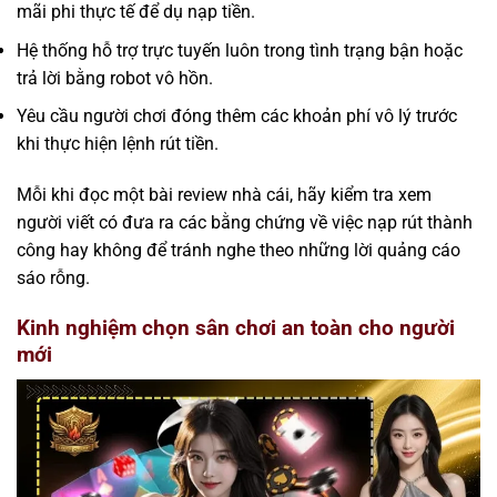
mãi phi thực tế để dụ nạp tiền.
Hệ thống hỗ trợ trực tuyến luôn trong tình trạng bận hoặc
trả lời bằng robot vô hồn.
Yêu cầu người chơi đóng thêm các khoản phí vô lý trước
khi thực hiện lệnh rút tiền.
Mỗi khi đọc một bài review nhà cái, hãy kiểm tra xem
người viết có đưa ra các bằng chứng về việc nạp rút thành
công hay không để tránh nghe theo những lời quảng cáo
sáo rỗng.
Kinh nghiệm chọn sân chơi an toàn cho người
mới