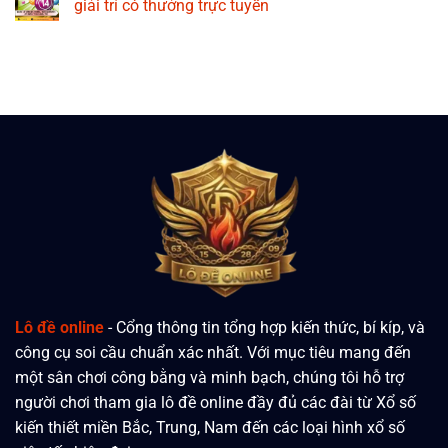
giải trí có thưởng trực tuyến
Lô đề online
- Cổng thông tin tổng hợp kiến thức, bí kíp, và
công cụ soi cầu chuẩn xác nhất. Với mục tiêu mang đến
một sân chơi công bằng và minh bạch, chúng tôi hỗ trợ
người chơi tham gia lô đề online đầy đủ các đài từ Xổ số
kiến thiết miền Bắc, Trung, Nam đến các loại hình xổ số