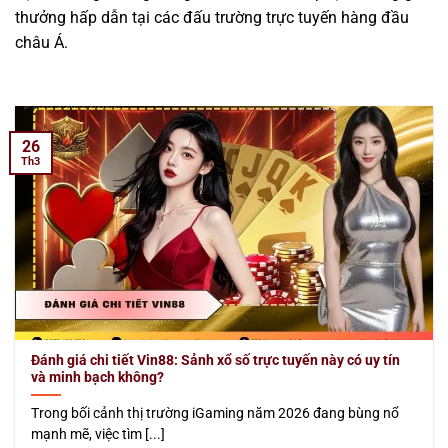
thưởng hấp dẫn tại các đấu trường trực tuyến hàng đầu
châu Á.
26
Th3
Đánh giá chi tiết Vin88: Sảnh xổ số trực tuyến này có uy tín
và minh bạch không?
Trong bối cảnh thị trường iGaming năm 2026 đang bùng nổ
mạnh mẽ, việc tìm [...]