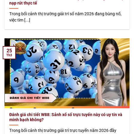
nạp rút thực tế
Trong bối cảnh thị trường giải trí số năm 2026 đang bùng nổ,
việc tìm [...]
25
Th3
Đánh giá chi tiết W88: Sảnh xổ số trực tuyến này có uy tín và
minh bạch không?
Trong bối cảnh thị trường giải trí trực tuyến năm 2026 đầy