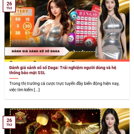
26
Th3
Đánh giá sảnh xổ số Daga: Trải nghiệm người dùng và hệ
thống bảo mật SSL
Trong thị trường cá cược trực tuyến đầy biến động hiện nay,
việc tìm kiếm [...]
26
Th3