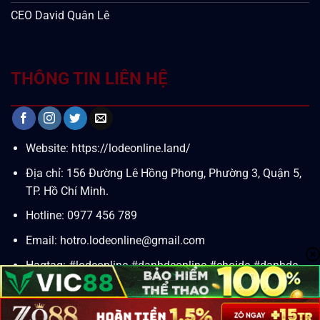
CEO David Quân Lê
THÔNG TIN LIÊN HỆ
Website: https://lodeonline.land/
Địa chỉ: 156 Đường Lê Hồng Phong, Phường 3, Quận 5,
TP. Hồ Chí Minh.
Hotline: 0977 456 789
Email:
hotro.lodeonline@gmail.com
Hagtag:
#lodeonline #danhdeonline #choide #danhde