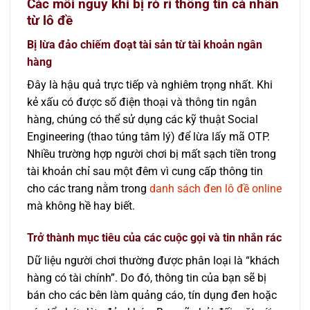
Các mối nguy khi bị rò rỉ thông tin cá nhân
từ lô đề
Bị lừa đảo chiếm đoạt tài sản từ tài khoản ngân
hàng
Đây là hậu quả trực tiếp và nghiêm trọng nhất. Khi
kẻ xấu có được số điện thoại và thông tin ngân
hàng, chúng có thể sử dụng các kỹ thuật Social
Engineering (thao túng tâm lý) để lừa lấy mã OTP.
Nhiều trường hợp người chơi bị mất sạch tiền trong
tài khoản chỉ sau một đêm vì cung cấp thông tin
cho các trang nằm trong
danh sách đen lô đề online
mà không hề hay biết.
Trở thành mục tiêu của các cuộc gọi và tin nhắn rác
Dữ liệu người chơi thường được phân loại là “khách
hàng có tài chính”. Do đó, thông tin của bạn sẽ bị
bán cho các bên làm quảng cáo, tín dụng đen hoặc