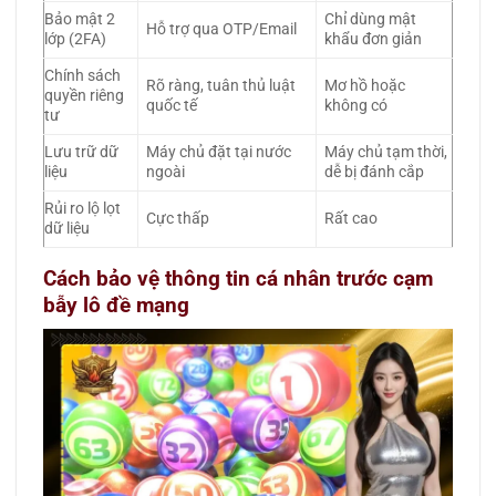
Bảo mật 2
Chỉ dùng mật
Hỗ trợ qua OTP/Email
lớp (2FA)
khẩu đơn giản
Chính sách
Rõ ràng, tuân thủ luật
Mơ hồ hoặc
quyền riêng
quốc tế
không có
tư
Lưu trữ dữ
Máy chủ đặt tại nước
Máy chủ tạm thời,
liệu
ngoài
dễ bị đánh cắp
Rủi ro lộ lọt
Cực thấp
Rất cao
dữ liệu
Cách bảo vệ thông tin cá nhân trước cạm
bẫy lô đề mạng