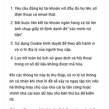
Yêu cầu đăng ký tài khoản với đầy đủ họ tên, số
điện thoại và email thật.
Bắt buộc liên kết tài khoản ngân hàng và tải lên
ảnh chụp giấy tờ định danh để “xác minh rút
tiền”.
Sử dụng Cookie trình duyệt để theo dõi hành vi
và vị trí địa lý của người truy cập.
Lưu trữ toàn bộ lịch sử giao dịch và hội thoại
trong cơ sở dữ liệu không được mã hóa.
Khi các thông tin này bị thu thập, rủi ro lộ lọt thông
tin cá nhân khi chơi lô đề sẽ xảy ra ngay lập tức nếu
hệ thống máy chủ của nhà cái bị tấn công hoặc
chính nhà cái bán dữ liệu cho bên thứ ba để kiếm
lời.