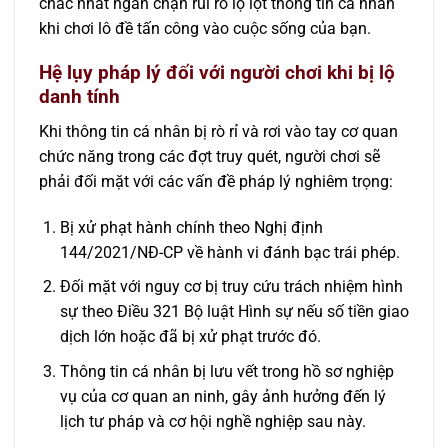
chắc nhất ngăn chặn rủi ro lộ lọt thông tin cá nhân
khi chơi lô đề tấn công vào cuộc sống của bạn.
Hệ lụy pháp lý đối với người chơi khi bị lộ
danh tính
Khi thông tin cá nhân bị rò rỉ và rơi vào tay cơ quan
chức năng trong các đợt truy quét, người chơi sẽ
phải đối mặt với các vấn đề pháp lý nghiêm trọng:
Bị xử phạt hành chính theo Nghị định
144/2021/NĐ-CP về hành vi đánh bạc trái phép.
Đối mặt với nguy cơ bị truy cứu trách nhiệm hình
sự theo Điều 321 Bộ luật Hình sự nếu số tiền giao
dịch lớn hoặc đã bị xử phạt trước đó.
Thông tin cá nhân bị lưu vết trong hồ sơ nghiệp
vụ của cơ quan an ninh, gây ảnh hưởng đến lý
lịch tư pháp và cơ hội nghề nghiệp sau này.