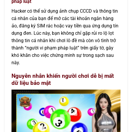
pháp luật
Hacker có thể sử dụng ảnh chụp CCCD và thông tin
cá nhân của bạn để mở các tài khoản ngân hàng
ảo, đăng ký SIM rác hoặc vay tiền qua ứng dụng tín
dụng đen. Lúc này, bạn không chỉ gặp rủi ro lộ lọt
thông tin cá nhân khi chơi lô đề mà còn vô tình trở
thành “người vi phạm pháp luật” trên giấy tờ, gây
khó khăn cho việc chứng minh sự trong sạch sau
này.
Nguyên nhân khiến người chơi dễ bị mất
dữ liệu bảo mật