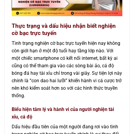
Thực trạng và dấu hiệu nhận biết nghiện
cờ bạc trực tuyến
Tình trạng nghiện cờ bạc trực tuyến hiện nay không
còn giới hạn ở một độ tuổi hay tầng lớp nào. Với
một chiếc smartphone có kết nối internet, bất kỳ ai
cũng có thể tham gia vào các sòng bài ảo, cá độ
bóng đá hay tài xỉu chỉ trong vài giây. Sự tiện lợi này
chính là “con dao hai lưỡi” khiến hành vi cá cược trở
nên khó kiểm soát hơn so với các hình thức truyền
thống.
Biểu hiện tâm lý và hành vi của người nghiện tài
xỉu, cá độ
Dấu hiệu đầu tiên của một người đang rơi vào tình