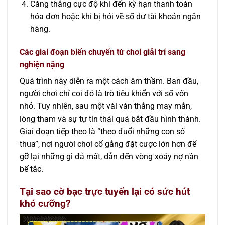
Căng thẳng cực độ khi đến kỳ hạn thanh toán
hóa đơn hoặc khi bị hỏi về số dư tài khoản ngân
hàng.
Các giai đoạn biến chuyển từ chơi giải trí sang
nghiện nặng
Quá trình này diễn ra một cách âm thầm. Ban đầu,
người chơi chỉ coi đó là trò tiêu khiển với số vốn
nhỏ. Tuy nhiên, sau một vài ván thắng may mắn,
lòng tham và sự tự tin thái quá bắt đầu hình thành.
Giai đoạn tiếp theo là “theo đuổi những con số
thua”, nơi người chơi cố gắng đặt cược lớn hơn để
gỡ lại những gì đã mất, dẫn đến vòng xoáy nợ nần
bế tắc.
Tại sao cờ bạc trực tuyến lại có sức hút
khó cưỡng?