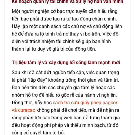
Kế hoạch quản lý tài chính và xử lý nợ nần văn minh
Một người nghiện cờ bạc trực tuyến cần hiểu rằng
tiền bạc phải được tạo ra từ lao động chân chính.
Hãy lập một danh sách các chủ nợ và chủ động liên
hệ để đưa ra lộ trình trả nợ thay vì bỏ trốn. Việc đối
diện với trách nhiệm tài chính sẽ giúp bạn hình
thành lại tư duy về giá trị của đồng tiền.
Trị liệu tâm lý và xây dựng lối sống lành mạnh mới
Sau khi đã cắt đứt nguồn tiếp cận, việc quan trọng
là phải “lấp đầy” khoảng trống thời gian và tâm trí.
Bạn nên tìm đến các chuyên gia tâm lý hoặc các
nhóm hỗ trợ để hiểu rõ gốc rễ của hành vi nghiện.
Đồng thời, hãy học
cách tra cứu giấy phép pagcor
và curacao
không phải để chơi tiếp, mà để nhận ra
rằng phần lớn các trang web bạn đã từng tham gia
đều hoạt động phi pháp và thiếu minh bạch, từ đó
củng cố quyết tâm từ bỏ.