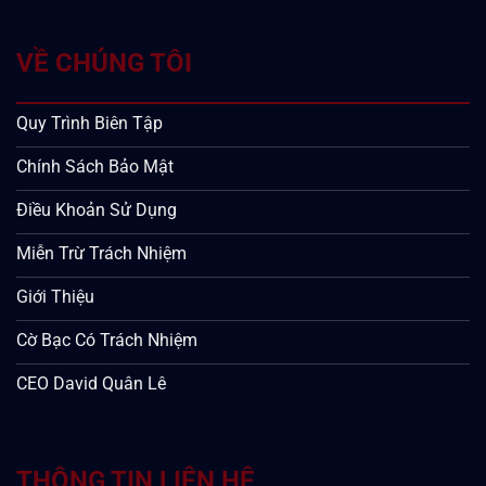
VỀ CHÚNG TÔI
Quy Trình Biên Tập
Chính Sách Bảo Mật
Điều Khoản Sử Dụng
Miễn Trừ Trách Nhiệm
Giới Thiệu
Cờ Bạc Có Trách Nhiệm
CEO David Quân Lê
THÔNG TIN LIÊN HỆ