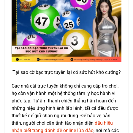
Tại sao cờ bạc trực tuyến lại có sức hút khó cưỡng?
Các nhà cái trực tuyến không chỉ cung cấp trò chơi,
họ còn vận hành một hệ thống tâm lý học hành vi
phức tạp. Từ âm thanh chiến thắng hân hoan đến
những hiệu ứng hình ảnh lấp lánh, tất cả đều được
thiết kế để giữ chân người dùng. Để bảo vệ bản
thân, người chơi cần tỉnh táo nhận diện
dấu hiệu
nhận biết trang đánh đề online lừa đảo
, nơi mà các