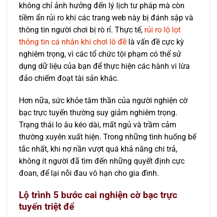
không chỉ ảnh hưởng đến lý lịch tư pháp mà còn
tiềm ẩn rủi ro khi các trang web này bị đánh sập và
thông tin người chơi bị rò rỉ. Thực tế,
rủi ro lộ lọt
thông tin cá nhân khi chơi lô đề
là vấn đề cực kỳ
nghiêm trọng, vì các tổ chức tội phạm có thể sử
dụng dữ liệu của bạn để thực hiện các hành vi lừa
đảo chiếm đoạt tài sản khác.
Hơn nữa, sức khỏe tâm thần của người nghiện cờ
bạc trực tuyến thường suy giảm nghiêm trọng.
Trạng thái lo âu kéo dài, mất ngủ và trầm cảm
thường xuyên xuất hiện. Trong những tình huống bế
tắc nhất, khi nợ nần vượt quá khả năng chi trả,
không ít người đã tìm đến những quyết định cực
đoan, để lại nỗi đau vô hạn cho gia đình.
Lộ trình 5 bước cai nghiện cờ bạc trực
tuyến triệt để