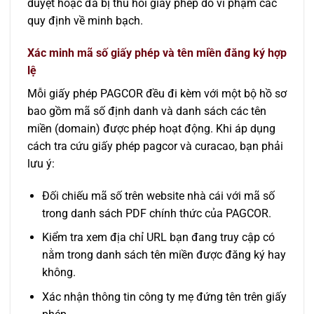
duyệt hoặc đã bị thu hồi giấy phép do vi phạm các
quy định về minh bạch.
Xác minh mã số giấy phép và tên miền đăng ký hợp
lệ
Mỗi giấy phép PAGCOR đều đi kèm với một bộ hồ sơ
bao gồm mã số định danh và danh sách các tên
miền (domain) được phép hoạt động. Khi áp dụng
cách tra cứu giấy phép pagcor và curacao, bạn phải
lưu ý:
Đối chiếu mã số trên website nhà cái với mã số
trong danh sách PDF chính thức của PAGCOR.
Kiểm tra xem địa chỉ URL bạn đang truy cập có
nằm trong danh sách tên miền được đăng ký hay
không.
Xác nhận thông tin công ty mẹ đứng tên trên giấy