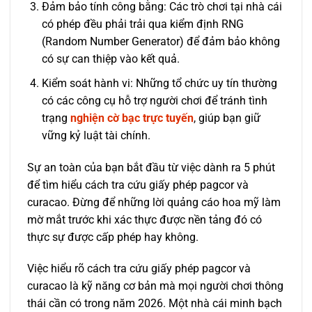
Đảm bảo tính công bằng: Các trò chơi tại nhà cái
có phép đều phải trải qua kiểm định RNG
(Random Number Generator) để đảm bảo không
có sự can thiệp vào kết quả.
Kiểm soát hành vi: Những tổ chức uy tín thường
có các công cụ hỗ trợ người chơi để tránh tình
trạng
nghiện cờ bạc trực tuyến
, giúp bạn giữ
vững kỷ luật tài chính.
Sự an toàn của bạn bắt đầu từ việc dành ra 5 phút
để tìm hiểu cách tra cứu giấy phép pagcor và
curacao. Đừng để những lời quảng cáo hoa mỹ làm
mờ mắt trước khi xác thực được nền tảng đó có
thực sự được cấp phép hay không.
Việc hiểu rõ cách tra cứu giấy phép pagcor và
curacao là kỹ năng cơ bản mà mọi người chơi thông
thái cần có trong năm 2026. Một nhà cái minh bạch