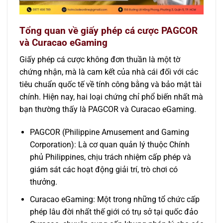
Tổng quan về giấy phép cá cược PAGCOR
và Curacao eGaming
Giấy phép cá cược không đơn thuần là một tờ
chứng nhận, mà là cam kết của nhà cái đối với các
tiêu chuẩn quốc tế về tính công bằng và bảo mật tài
chính. Hiện nay, hai loại chứng chỉ phổ biến nhất mà
bạn thường thấy là PAGCOR và Curacao eGaming.
PAGCOR (Philippine Amusement and Gaming
Corporation): Là cơ quan quản lý thuộc Chính
phủ Philippines, chịu trách nhiệm cấp phép và
giám sát các hoạt động giải trí, trò chơi có
thưởng.
Curacao eGaming: Một trong những tổ chức cấp
phép lâu đời nhất thế giới có trụ sở tại quốc đảo