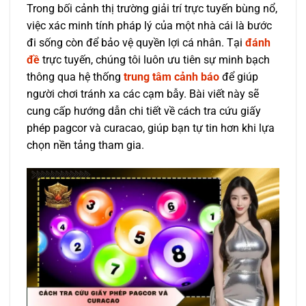
Trong bối cảnh thị trường giải trí trực tuyến bùng nổ,
việc xác minh tính pháp lý của một nhà cái là bước
đi sống còn để bảo vệ quyền lợi cá nhân. Tại
đánh
đề
trực tuyến, chúng tôi luôn ưu tiên sự minh bạch
thông qua hệ thống
trung tâm cảnh báo
để giúp
người chơi tránh xa các cạm bẫy. Bài viết này sẽ
cung cấp hướng dẫn chi tiết về cách tra cứu giấy
phép pagcor và curacao, giúp bạn tự tin hơn khi lựa
chọn nền tảng tham gia.