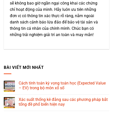
sẽ không bao giờ ngần ngại công khai các chứng
chỉ hoạt động của mình. Hãy luôn ưu tiên những
đơn vị có thông tin xác thực rõ ràng, nằm ngoài
danh sách cảnh báo lừa đảo để bảo vệ tài sản và
thông tin cá nhân của chính mình. Chúc bạn có
những trải nghiệm giải trí an toàn và may mắn!
BÀI VIẾT MỚI NHẤT
Cách tính toán kỳ vọng toán học (Expected Value
– EV) trong bộ môn xổ số
Xác suất thống kê đằng sau các phương pháp bắt
tổng đề phổ biến hiện nay