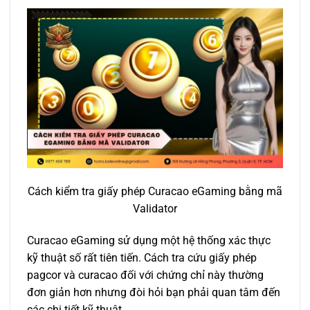
Cách kiểm tra giấy phép Curacao eGaming bằng mã
Validator
Curacao eGaming sử dụng một hệ thống xác thực
kỹ thuật số rất tiên tiến. Cách tra cứu giấy phép
pagcor và curacao đối với chứng chỉ này thường
đơn giản hơn nhưng đòi hỏi bạn phải quan tâm đến
các chi tiết kỹ thuật.