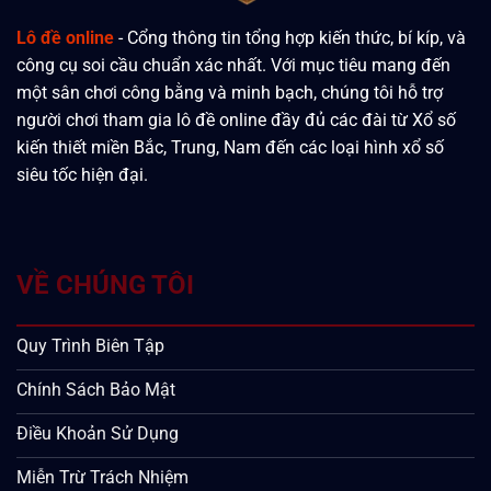
Lô đề online
- Cổng thông tin tổng hợp kiến thức, bí kíp, và
công cụ soi cầu chuẩn xác nhất. Với mục tiêu mang đến
một sân chơi công bằng và minh bạch, chúng tôi hỗ trợ
người chơi tham gia lô đề online đầy đủ các đài từ Xổ số
kiến thiết miền Bắc, Trung, Nam đến các loại hình xổ số
siêu tốc hiện đại.
VỀ CHÚNG TÔI
Quy Trình Biên Tập
Chính Sách Bảo Mật
Điều Khoản Sử Dụng
Miễn Trừ Trách Nhiệm