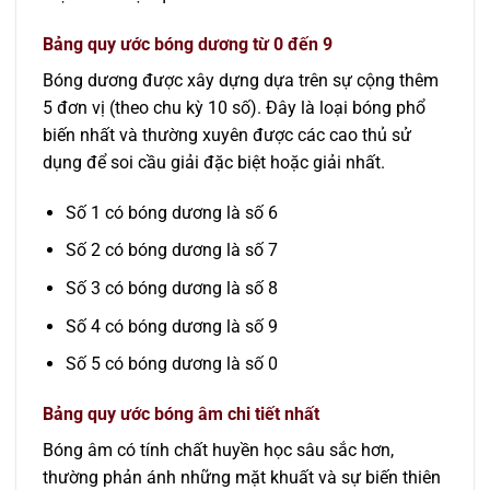
Bảng quy ước bóng dương từ 0 đến 9
Bóng dương được xây dựng dựa trên sự cộng thêm
5 đơn vị (theo chu kỳ 10 số). Đây là loại bóng phổ
biến nhất và thường xuyên được các cao thủ sử
dụng để soi cầu giải đặc biệt hoặc giải nhất.
Số 1 có bóng dương là số 6
Số 2 có bóng dương là số 7
Số 3 có bóng dương là số 8
Số 4 có bóng dương là số 9
Số 5 có bóng dương là số 0
Bảng quy ước bóng âm chi tiết nhất
Bóng âm có tính chất huyền học sâu sắc hơn,
thường phản ánh những mặt khuất và sự biến thiên