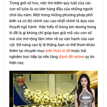
Trong giới số học, việc tìm kiếm quy luật của các
con số luôn là ưu tiên hàng đầu của những người
chơi lâu năm. Một trong những phương pháp phổ
biến và có độ chính xác cao nhất chính là dựa vào
thuyết ngũ hành. Việc hiểu rõ bóng âm dương trong
lô đề là gì không chỉ giúp bạn giải mã các con số
mà còn mở rộng tầm nhìn về sự vận hành của vạn
vật. Để nâng cao tỷ lệ thắng, bạn có thể tham khảo
thêm tại chuyên mục
kiến thức lô đề
hoặc trải
nghiệm trực tiếp tại nền tảng
đánh đề online
uy tín
hiện nay.