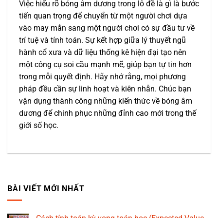
Việc hiểu rõ bóng âm dương trong lô đề là gì là bước
tiến quan trọng để chuyển từ một người chơi dựa
vào may mắn sang một người chơi có sự đầu tư về
trí tuệ và tính toán. Sự kết hợp giữa lý thuyết ngũ
hành cổ xưa và dữ liệu thống kê hiện đại tạo nên
một công cụ soi cầu mạnh mẽ, giúp bạn tự tin hơn
trong mỗi quyết định. Hãy nhớ rằng, mọi phương
pháp đều cần sự linh hoạt và kiên nhẫn. Chúc bạn
vận dụng thành công những kiến thức về bóng âm
dương để chinh phục những đỉnh cao mới trong thế
giới số học.
BÀI VIẾT MỚI NHẤT