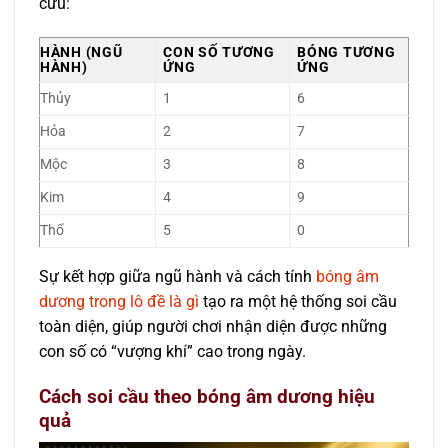
cứu:
HÀNH (NGŨ
CON SỐ TƯƠNG
BÓNG TƯƠNG
HÀNH)
ỨNG
ỨNG
Thủy
1
6
Hỏa
2
7
Mộc
3
8
Kim
4
9
Thổ
5
0
Sự kết hợp giữa ngũ hành và cách tính
bóng âm
dương trong lô đề là gì
tạo ra một hệ thống soi cầu
toàn diện, giúp người chơi nhận diện được những
con số có “vượng khí” cao trong ngày.
Cách soi cầu theo bóng âm dương hiệu
quả