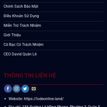
Chính Sách Bảo Mật
Điều Khoản Sử Dụng
Miễn Trừ Trách Nhiệm
Giới Thiệu
Cờ Bạc Có Trách Nhiệm
CEO David Quân Lê
THÔNG TIN LIÊN HỆ
Website: https://lodeonline.land/
Địa chỉ: 156 Đường Lê Hồng Phong, Phường 3, Quận 5,