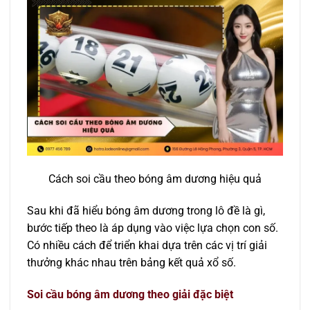
Cách soi cầu theo bóng âm dương hiệu quả
Sau khi đã hiểu bóng âm dương trong lô đề là gì,
bước tiếp theo là áp dụng vào việc lựa chọn con số.
Có nhiều cách để triển khai dựa trên các vị trí giải
thưởng khác nhau trên bảng kết quả xổ số.
Soi cầu bóng âm dương theo giải đặc biệt