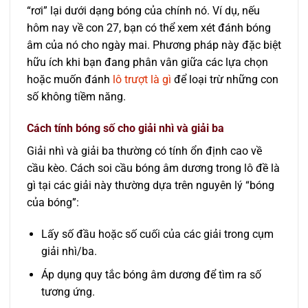
“rơi” lại dưới dạng bóng của chính nó. Ví dụ, nếu
hôm nay về con 27, bạn có thể xem xét đánh bóng
âm của nó cho ngày mai. Phương pháp này đặc biệt
hữu ích khi bạn đang phân vân giữa các lựa chọn
hoặc muốn đánh
lô trượt là gì
để loại trừ những con
số không tiềm năng.
Cách tính bóng số cho giải nhì và giải ba
Giải nhì và giải ba thường có tính ổn định cao về
cầu kèo. Cách soi cầu bóng âm dương trong lô đề là
gì tại các giải này thường dựa trên nguyên lý “bóng
của bóng”:
Lấy số đầu hoặc số cuối của các giải trong cụm
giải nhì/ba.
Áp dụng quy tắc bóng âm dương để tìm ra số
tương ứng.