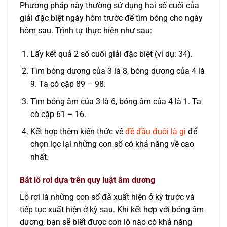
Phương pháp này thường sử dụng hai số cuối của
giải đặc biệt ngày hôm trước để tìm bóng cho ngày
hôm sau. Trình tự thực hiện như sau:
Lấy kết quả 2 số cuối giải đặc biệt (ví dụ: 34).
Tìm bóng dương của 3 là 8, bóng dương của 4 là
9. Ta có cặp 89 – 98.
Tìm bóng âm của 3 là 6, bóng âm của 4 là 1. Ta
có cặp 61 – 16.
Kết hợp thêm kiến thức về
đề đầu đuôi là gì
để
chọn lọc lại những con số có khả năng về cao
nhất.
Bắt lô rơi dựa trên quy luật âm dương
Lô rơi là những con số đã xuất hiện ở kỳ trước và
tiếp tục xuất hiện ở kỳ sau. Khi kết hợp với bóng âm
dương, bạn sẽ biết được con lô nào có khả năng