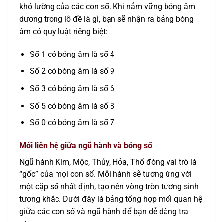
khó lường của các con số. Khi nắm vững bóng âm
dương trong lô đề là gì, bạn sẽ nhận ra bảng bóng
âm có quy luật riêng biệt:
Số 1 có bóng âm là số 4
Số 2 có bóng âm là số 9
Số 3 có bóng âm là số 6
Số 5 có bóng âm là số 8
Số 0 có bóng âm là số 7
Mối liên hệ giữa ngũ hành và bóng số
Ngũ hành Kim, Mộc, Thủy, Hỏa, Thổ đóng vai trò là
“gốc” của mọi con số. Mỗi hành sẽ tương ứng với
một cặp số nhất định, tạo nên vòng tròn tương sinh
tương khắc. Dưới đây là bảng tổng hợp mối quan hệ
giữa các con số và ngũ hành để bạn dễ dàng tra